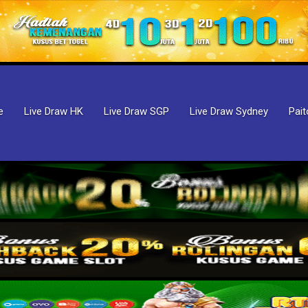
e
Live Draw HK
Live Draw SGP
Live Draw Sydney
Pai