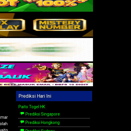
Prediksi Hari Ini
Paito Togel HK
Prediksi Singapore
emar
Prediksi Hongkong
olah
aito
Prediksi Sydney