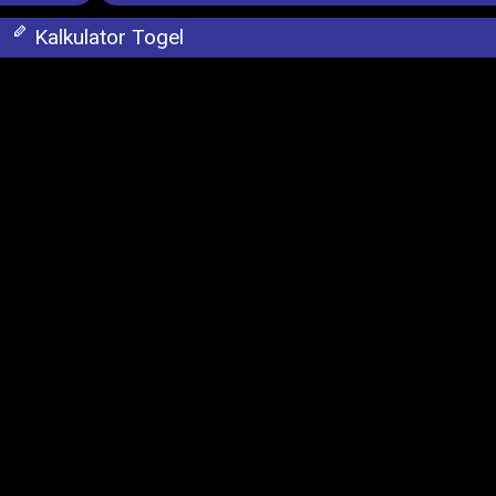
Kalkulator Togel