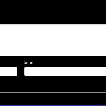
Email