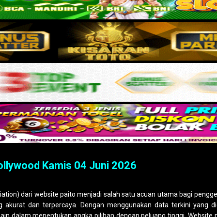
ollywood Kamis 04 Juni 2026
iation) dari website paito menjadi salah satu acuan utama bagi pengg
g akurat dan terpercaya. Dengan menggunakan data terkini yang di
main dalam menentukan angka pilihan dengan peluang tinggi. Website p