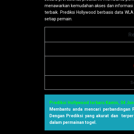
menawarkan kemudahan akses dan informasi 
terbaik. Prediksi Hollywood berbasis data W
setiap pemain.
Re
S
Prediksi Hollywood terbaru Kamis, 04 Jun
Membantu anda mencari perbandingan P
Dengan Prediksi yang akurat dan terpe
dalam permainan togel.