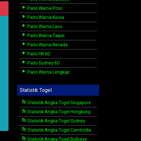
Paito Warna Pcso
Paito Warna Korea
Paito Warna Laos
Paito Warna Taipei
Paito Warna Nevada
Paito HK 6D
Paito Sydney 6D
Paito Warna Lengkap
Statistik Togel
Statistik Angka Togel Singapore
Statistik Angka Togel Hongkong
Statistik Angka Togel Sydney
Statistik Angka Togel Cambodia
Statistik Angka Togel Bullseye