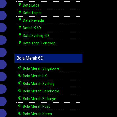
Data Laos
Data Taipei
Data Nevada
Data HK 6D
Data Sydney 6D
Data Togel Lengkap
Bola Merah 6D
Bola Merah Singapore
Bola Merah HK
Bola Merah Sydney
Bola Merah Cambodia
Bola Merah Bullseye
Bola Merah Pcso
Bola Merah Korea