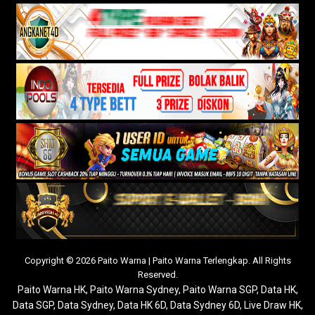
Copyright © 2026 Paito Warna | Paito Warna Terlengkap. All Rights
Reserved.
Paito Warna HK
,
Paito Warna Sydney
,
Paito Warna SGP
,
Data HK
,
Data SGP
,
Data Sydney
,
Data HK 6D
,
Data Sydney 6D
,
Live Draw HK
,