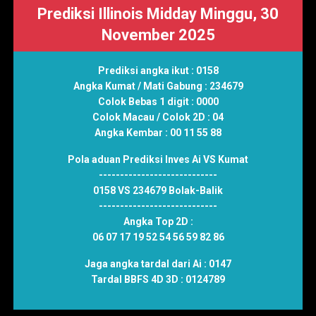
Prediksi Illinois Midday Minggu, 30
November 2025
Prediksi angka ikut :
0158
Angka Kumat / Mati Gabung :
234679
Colok Bebas 1 digit :
0000
Colok Macau / Colok 2D :
04
Angka Kembar :
00 11 55 88
Pola aduan Prediksi Inves Ai VS Kumat
----------------------------
0158
VS
234679 Bolak-Balik
----------------------------
Angka Top 2D :
06 07 17 19 52 54 56 59 82 86
Jaga angka tardal dari Ai :
0147
Tardal BBFS 4D 3D :
0124789