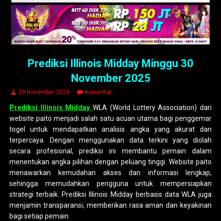
Prediksi Illinois Midday Minggu 30
November 2025
29 November 2025
Komentar
Prediksi Illinois Midday
WLA (World Lottery Association) dari
website paito menjadi salah satu acuan utama bagi penggemar
togel untuk mendapatkan analisis angka yang akurat dan
terpercaya. Dengan menggunakan data terkini yang diolah
secara profesional, prediksi ini membantu pemain dalam
menentukan angka pilihan dengan peluang tinggi. Website paito
menawarkan kemudahan akses dan informasi lengkap,
sehingga memudahkan pengguna untuk mempersiapkan
strategi terbaik. Prediksi Illinois Midday berbasis data WLA juga
menjamin transparansi, memberikan rasa aman dan keyakinan
bagi setiap pemain.