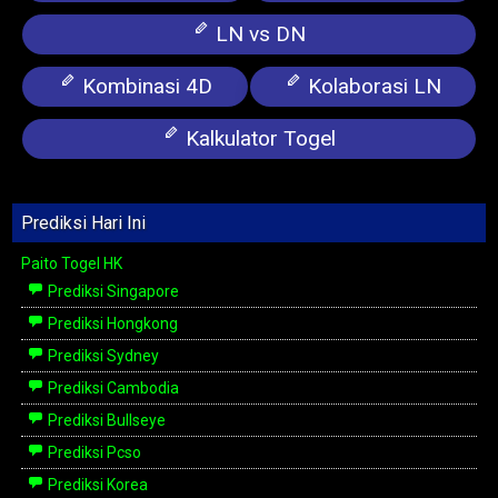
LN vs DN
Kombinasi 4D
Kolaborasi LN
Kalkulator Togel
Prediksi Hari Ini
Paito Togel HK
Prediksi Singapore
Prediksi Hongkong
Prediksi Sydney
Prediksi Cambodia
Prediksi Bullseye
Prediksi Pcso
Prediksi Korea