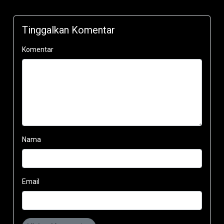
Tinggalkan Komentar
Komentar
Nama
Email