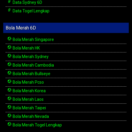
Data Sydney 6D
Data Togel Lengkap
Bola Merah 6D
Bola Merah Singapore
Bola Merah HK
Bola Merah Sydney
Bola Merah Cambodia
Bola Merah Bullseye
Bola Merah Pcso
Bola Merah Korea
Bola Merah Laos
Bola Merah Taipei
Bola Merah Nevada
Bola Merah Togel Lengkap