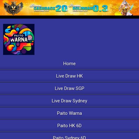
Home
Live Draw HK
Live Draw SGP
Live Draw Sydney
Paito Warna
Paito HK 6D
Paito Sydney 6D