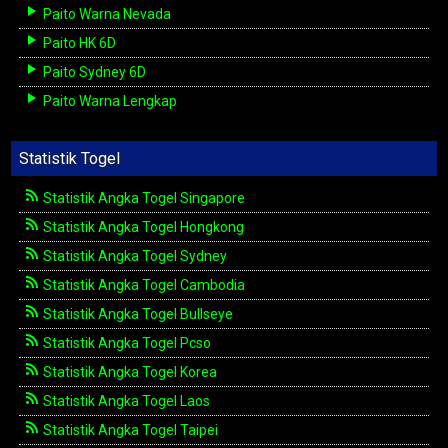
Paito Warna Nevada
Paito HK 6D
Paito Sydney 6D
Paito Warna Lengkap
Statistik Togel
Statistik Angka Togel Singapore
Statistik Angka Togel Hongkong
Statistik Angka Togel Sydney
Statistik Angka Togel Cambodia
Statistik Angka Togel Bullseye
Statistik Angka Togel Pcso
Statistik Angka Togel Korea
Statistik Angka Togel Laos
Statistik Angka Togel Taipei