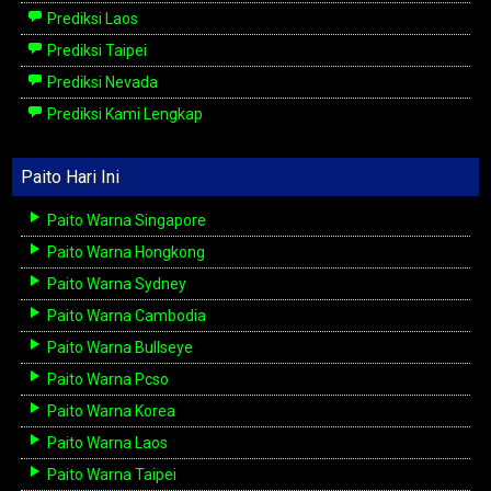
Prediksi Laos
Prediksi Taipei
Prediksi Nevada
Prediksi Kami Lengkap
Paito Hari Ini
Paito Warna Singapore
Paito Warna Hongkong
Paito Warna Sydney
Paito Warna Cambodia
Paito Warna Bullseye
Paito Warna Pcso
Paito Warna Korea
Paito Warna Laos
Paito Warna Taipei