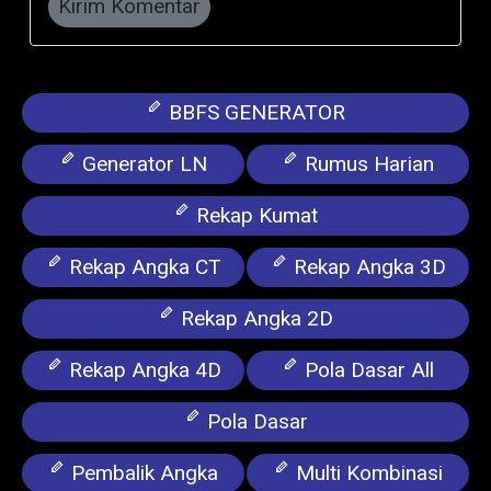
Kirim Komentar
BBFS GENERATOR
Generator LN
Rumus Harian
Rekap Kumat
Rekap Angka CT
Rekap Angka 3D
Rekap Angka 2D
Rekap Angka 4D
Pola Dasar All
Pola Dasar
Pembalik Angka
Multi Kombinasi