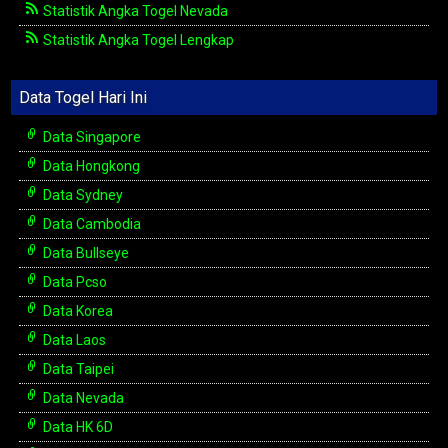
Statistik Angka Togel Nevada
Statistik Angka Togel Lengkap
Data Togel Hari Ini
Data Singapore
Data Hongkong
Data Sydney
Data Cambodia
Data Bullseye
Data Pcso
Data Korea
Data Laos
Data Taipei
Data Nevada
Data HK 6D