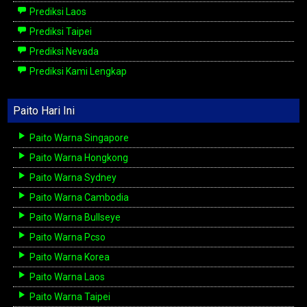
Prediksi Laos
Prediksi Taipei
Prediksi Nevada
Prediksi Kami Lengkap
Paito Hari Ini
Paito Warna Singapore
Paito Warna Hongkong
Paito Warna Sydney
Paito Warna Cambodia
Paito Warna Bullseye
Paito Warna Pcso
Paito Warna Korea
Paito Warna Laos
Paito Warna Taipei