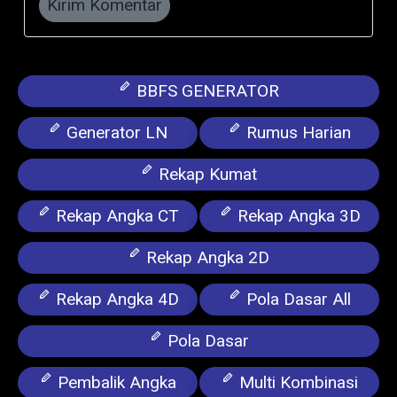
Kirim Komentar
BBFS GENERATOR
Generator LN
Rumus Harian
Rekap Kumat
Rekap Angka CT
Rekap Angka 3D
Rekap Angka 2D
Rekap Angka 4D
Pola Dasar All
Pola Dasar
Pembalik Angka
Multi Kombinasi