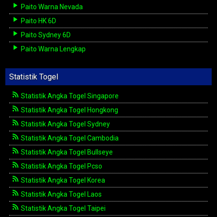
Paito Warna Nevada
Paito HK 6D
Paito Sydney 6D
Paito Warna Lengkap
Statistik Togel
Statistik Angka Togel Singapore
Statistik Angka Togel Hongkong
Statistik Angka Togel Sydney
Statistik Angka Togel Cambodia
Statistik Angka Togel Bullseye
Statistik Angka Togel Pcso
Statistik Angka Togel Korea
Statistik Angka Togel Laos
Statistik Angka Togel Taipei