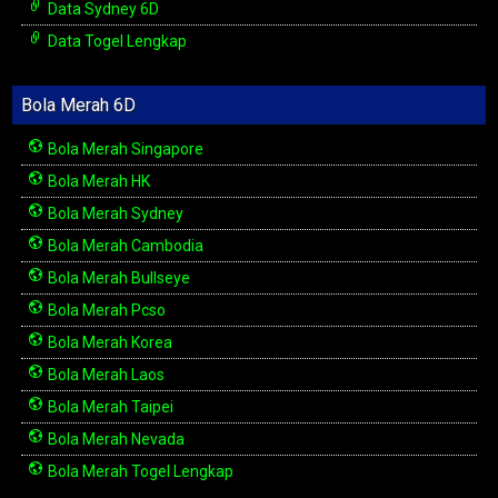
Data Sydney 6D
Data Togel Lengkap
Bola Merah 6D
Bola Merah Singapore
Bola Merah HK
Bola Merah Sydney
Bola Merah Cambodia
Bola Merah Bullseye
Bola Merah Pcso
Bola Merah Korea
Bola Merah Laos
Bola Merah Taipei
Bola Merah Nevada
Bola Merah Togel Lengkap