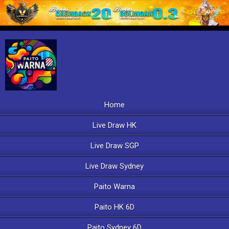
Home
Live Draw HK
Live Draw SGP
Live Draw Sydney
Paito Warna
Paito HK 6D
Paito Sydney 6D