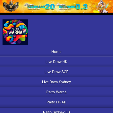
Home
Live Draw HK
Live Draw SGP
Live Draw Sydney
Paito Warna
Paito HK 6D
Paito Sydney 6D