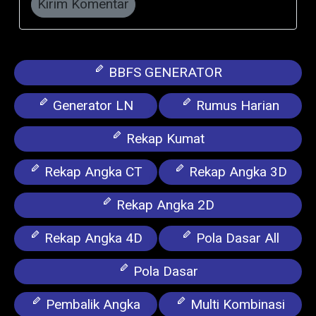
Kirim Komentar
BBFS GENERATOR
Generator LN
Rumus Harian
Rekap Kumat
Rekap Angka CT
Rekap Angka 3D
Rekap Angka 2D
Rekap Angka 4D
Pola Dasar All
Pola Dasar
Pembalik Angka
Multi Kombinasi