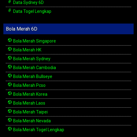
Data Sydney 6D
Data Togel Lengkap
Bola Merah 6D
Bola Merah Singapore
Bola Merah HK
Bola Merah Sydney
Bola Merah Cambodia
Bola Merah Bullseye
Bola Merah Pcso
Bola Merah Korea
Bola Merah Laos
Bola Merah Taipei
Bola Merah Nevada
Bola Merah Togel Lengkap