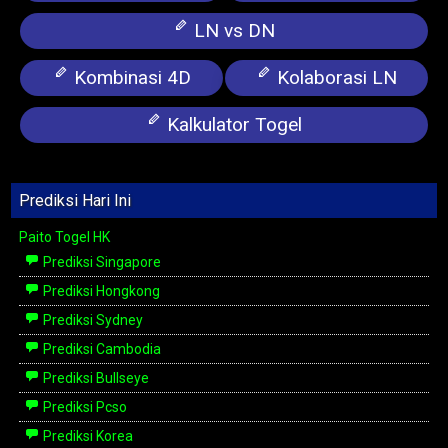
LN vs DN
Kombinasi 4D
Kolaborasi LN
Kalkulator Togel
Prediksi Hari Ini
Paito Togel HK
Prediksi Singapore
Prediksi Hongkong
Prediksi Sydney
Prediksi Cambodia
Prediksi Bullseye
Prediksi Pcso
Prediksi Korea