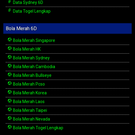
Data Sydney 6D
Data Togel Lengkap
Bola Merah 6D
Bola Merah Singapore
Bola Merah HK
Bola Merah Sydney
Bola Merah Cambodia
Bola Merah Bullseye
Bola Merah Pcso
Bola Merah Korea
Bola Merah Laos
Bola Merah Taipei
Bola Merah Nevada
Bola Merah Togel Lengkap