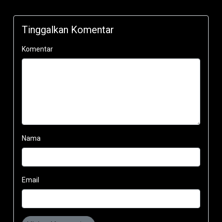
Tinggalkan Komentar
Komentar
Nama
Email