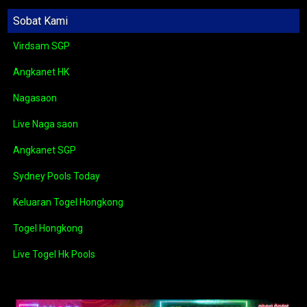
Sobat Kami
Virdsam SGP
Angkanet HK
Nagasaon
Live Naga saon
Angkanet SGP
Sydney Pools Today
Keluaran Togel Hongkong
Togel Hongkong
Live Togel Hk Pools