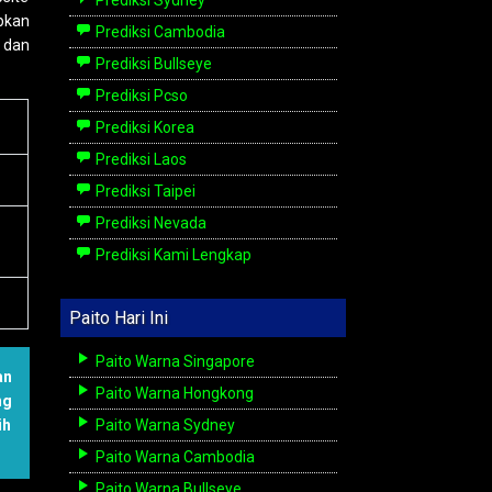
pkan
Prediksi Cambodia
 dan
Prediksi Bullseye
Prediksi Pcso
Prediksi Korea
Prediksi Laos
Prediksi Taipei
Prediksi Nevada
Prediksi Kami Lengkap
Paito Hari Ini
Paito Warna Singapore
an
Paito Warna Hongkong
ng
ih
Paito Warna Sydney
Paito Warna Cambodia
Paito Warna Bullseye