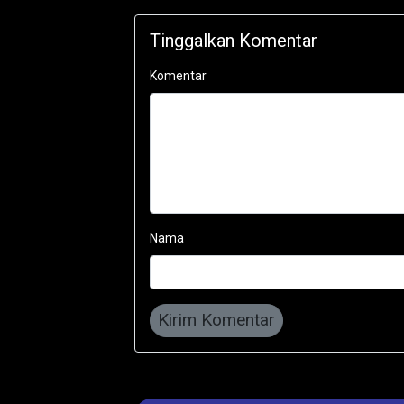
Tinggalkan Komentar
Komentar
Nama
Kirim Komentar