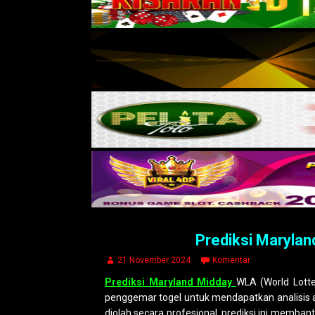
Prediksi Maryla
21 November 2024
Komentar
Prediksi Maryland Midday
WLA (World Lotte
penggemar togel untuk mendapatkan analisis 
diolah secara profesional, prediksi ini memba