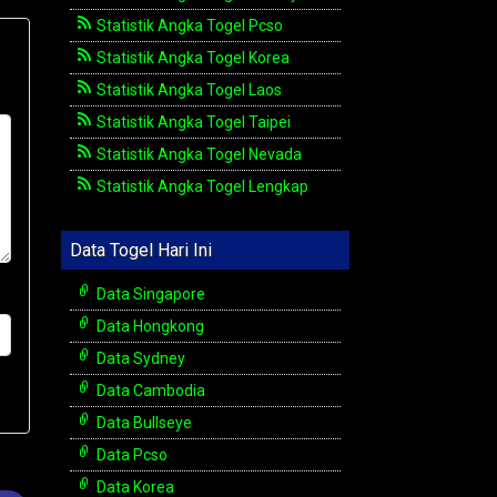
Statistik Angka Togel Pcso
Statistik Angka Togel Korea
Statistik Angka Togel Laos
Statistik Angka Togel Taipei
Statistik Angka Togel Nevada
Statistik Angka Togel Lengkap
Data Togel Hari Ini
Data Singapore
Data Hongkong
Data Sydney
Data Cambodia
Data Bullseye
Data Pcso
Data Korea