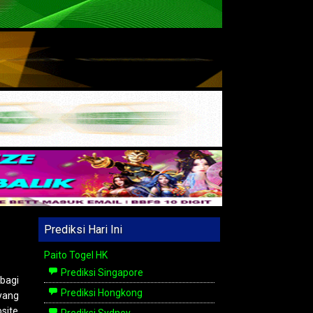
Prediksi Hari Ini
Paito Togel HK
Prediksi Singapore
bagi
Prediksi Hongkong
yang
bsite
Prediksi Sydney