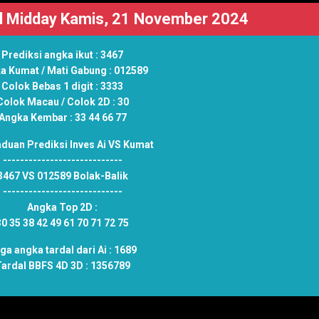
nd Midday Kamis, 21 November 2024
Prediksi angka ikut :
3467
a Kumat / Mati Gabung :
012589
Colok Bebas 1 digit :
3333
Colok Macau / Colok 2D :
30
Angka Kembar :
33 44 66 77
aduan Prediksi Inves Ai VS Kumat
----------------------------
3467
VS
012589 Bolak-Balik
----------------------------
Angka Top 2D :
30 35 38 42 49 61 70 71 72 75
ga angka tardal dari Ai :
1689
ardal BBFS 4D 3D :
1356789