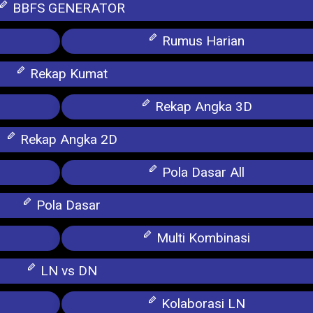
BBFS GENERATOR
Rumus Harian
Rekap Kumat
Rekap Angka 3D
Rekap Angka 2D
Pola Dasar All
Pola Dasar
Multi Kombinasi
LN vs DN
Kolaborasi LN