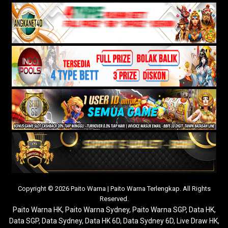
Copyright © 2026 Paito Warna | Paito Warna Terlengkap. All Rights
Reserved.
Paito Warna HK
,
Paito Warna Sydney
,
Paito Warna SGP
,
Data HK
,
Data SGP
,
Data Sydney
,
Data HK 6D
,
Data Sydney 6D
,
Live Draw HK
,