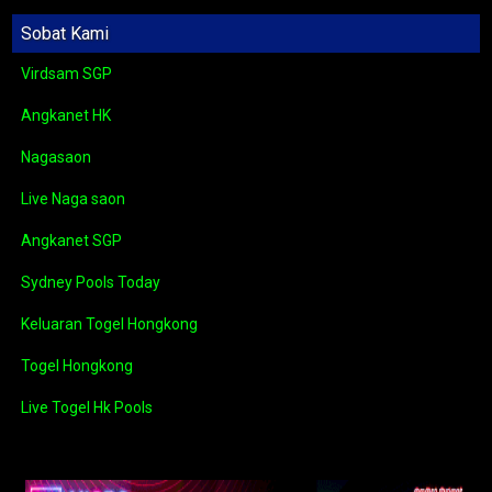
Sobat Kami
Virdsam SGP
Angkanet HK
Nagasaon
Live Naga saon
Angkanet SGP
Sydney Pools Today
Keluaran Togel Hongkong
Togel Hongkong
Live Togel Hk Pools