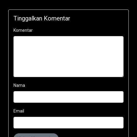
Tinggalkan Komentar
Komentar
Nama
Email