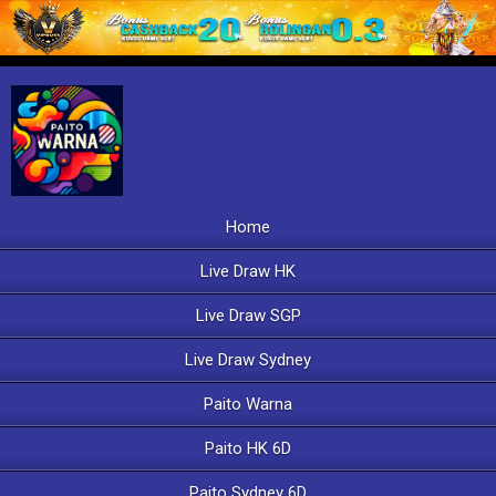
Home
Live Draw HK
Live Draw SGP
Live Draw Sydney
Paito Warna
Paito HK 6D
Paito Sydney 6D