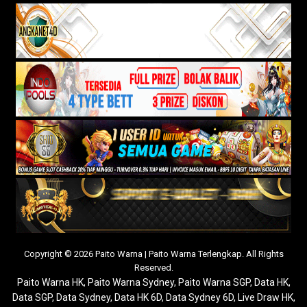
Copyright © 2026 Paito Warna | Paito Warna Terlengkap. All Rights
Reserved.
Paito Warna HK
,
Paito Warna Sydney
,
Paito Warna SGP
,
Data HK
,
Data SGP
,
Data Sydney
,
Data HK 6D
,
Data Sydney 6D
,
Live Draw HK
,