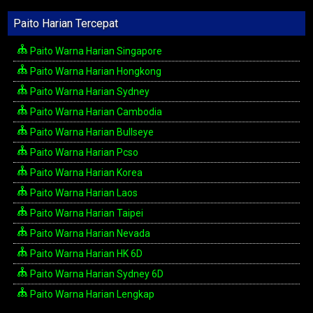
Paito Harian Tercepat
Paito Warna Harian Singapore
Paito Warna Harian Hongkong
Paito Warna Harian Sydney
Paito Warna Harian Cambodia
Paito Warna Harian Bullseye
Paito Warna Harian Pcso
Paito Warna Harian Korea
Paito Warna Harian Laos
Paito Warna Harian Taipei
Paito Warna Harian Nevada
Paito Warna Harian HK 6D
Paito Warna Harian Sydney 6D
Paito Warna Harian Lengkap