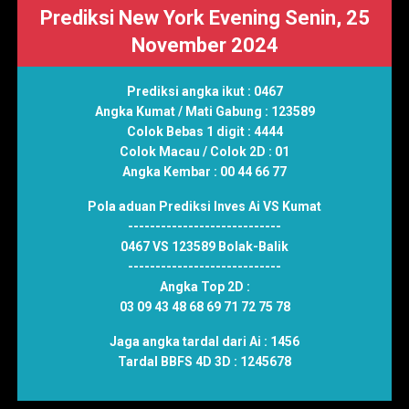
Prediksi New York Evening Senin, 25
November 2024
Prediksi angka ikut :
0467
Angka Kumat / Mati Gabung :
123589
Colok Bebas 1 digit :
4444
Colok Macau / Colok 2D :
01
Angka Kembar :
00 44 66 77
Pola aduan Prediksi Inves Ai VS Kumat
----------------------------
0467
VS
123589 Bolak-Balik
----------------------------
Angka Top 2D :
03 09 43 48 68 69 71 72 75 78
Jaga angka tardal dari Ai :
1456
Tardal BBFS 4D 3D :
1245678