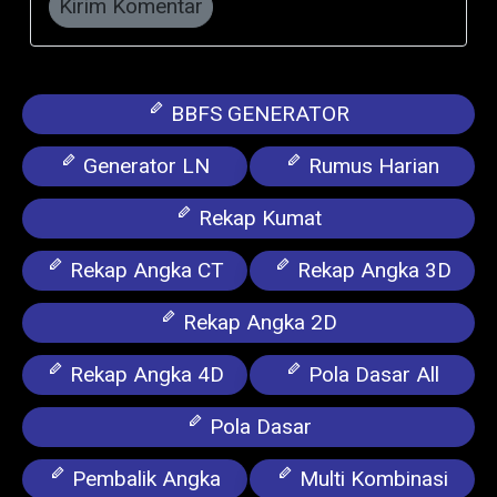
Kirim Komentar
BBFS GENERATOR
Generator LN
Rumus Harian
Rekap Kumat
Rekap Angka CT
Rekap Angka 3D
Rekap Angka 2D
Rekap Angka 4D
Pola Dasar All
Pola Dasar
Pembalik Angka
Multi Kombinasi