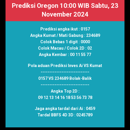
Prediksi Oregon 10:00 WIB Sabtu, 23
November 2024
Prediksi angka ikut :
0157
Angka Kumat / Mati Gabung :
234689
Colok Bebas 1 digit :
0000
Colok Macau / Colok 2D :
02
Angka Kembar :
00 11 55 77
Pola aduan Prediksi Inves Ai VS Kumat
----------------------------
0157
VS
234689 Bolak-Balik
----------------------------
Angka Top 2D :
09 12 13 14 16 18 53 56 73 78
Jaga angka tardal dari Ai :
0459
Tardal BBFS 4D 3D :
0245789