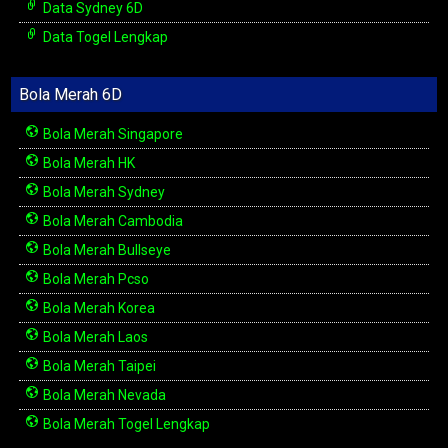
Data Sydney 6D
Data Togel Lengkap
Bola Merah 6D
Bola Merah Singapore
Bola Merah HK
Bola Merah Sydney
Bola Merah Cambodia
Bola Merah Bullseye
Bola Merah Pcso
Bola Merah Korea
Bola Merah Laos
Bola Merah Taipei
Bola Merah Nevada
Bola Merah Togel Lengkap