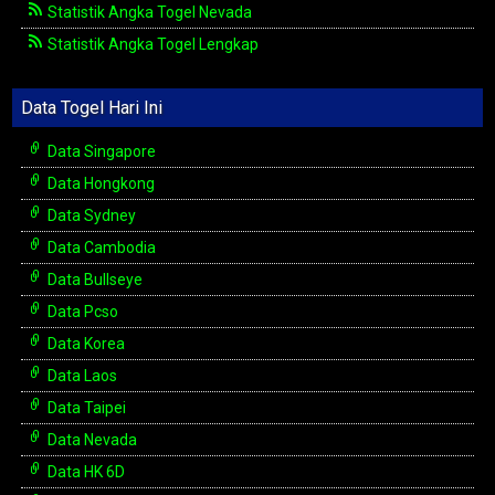
Statistik Angka Togel Nevada
Statistik Angka Togel Lengkap
Data Togel Hari Ini
Data Singapore
Data Hongkong
Data Sydney
Data Cambodia
Data Bullseye
Data Pcso
Data Korea
Data Laos
Data Taipei
Data Nevada
Data HK 6D