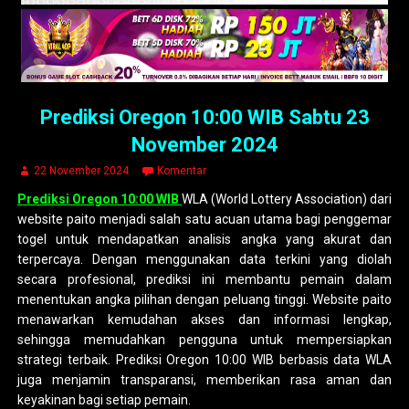
Prediksi Oregon 10:00 WIB Sabtu 23
November 2024
22 November 2024
Komentar
Prediksi Oregon 10:00 WIB
WLA (World Lottery Association) dari
website paito menjadi salah satu acuan utama bagi penggemar
togel untuk mendapatkan analisis angka yang akurat dan
terpercaya. Dengan menggunakan data terkini yang diolah
secara profesional, prediksi ini membantu pemain dalam
menentukan angka pilihan dengan peluang tinggi. Website paito
menawarkan kemudahan akses dan informasi lengkap,
sehingga memudahkan pengguna untuk mempersiapkan
strategi terbaik. Prediksi Oregon 10:00 WIB berbasis data WLA
juga menjamin transparansi, memberikan rasa aman dan
keyakinan bagi setiap pemain.