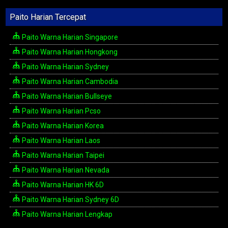
Paito Harian Tercepat
Paito Warna Harian Singapore
Paito Warna Harian Hongkong
Paito Warna Harian Sydney
Paito Warna Harian Cambodia
Paito Warna Harian Bullseye
Paito Warna Harian Pcso
Paito Warna Harian Korea
Paito Warna Harian Laos
Paito Warna Harian Taipei
Paito Warna Harian Nevada
Paito Warna Harian HK 6D
Paito Warna Harian Sydney 6D
Paito Warna Harian Lengkap