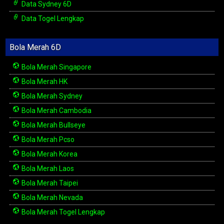
Data Sydney 6D
Data Togel Lengkap
Bola Merah 6D
Bola Merah Singapore
Bola Merah HK
Bola Merah Sydney
Bola Merah Cambodia
Bola Merah Bullseye
Bola Merah Pcso
Bola Merah Korea
Bola Merah Laos
Bola Merah Taipei
Bola Merah Nevada
Bola Merah Togel Lengkap