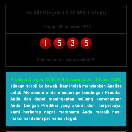
Result Oregon 13:00 WIB Terbaru
Tanggal 08 Agustus 2026
1
5
3
5
Selamat untuk yang Jackpot!!!
Prediksi Oregon 13:00 WIB terbaru Sabtu, 14 Juni 2025
,
silakan scroll ke bawah. Kami telah menyiapkan Analisa
untuk Membantu anda mencari perbandingan Prediksi
Anda dan dapat meningkatan peluang kemenangan
Anda. Dengan Prediksi yang akurat dan terpercaya,
kami berharap dapat membantu Anda meraih hasil
maksimal dalam permainan togel.