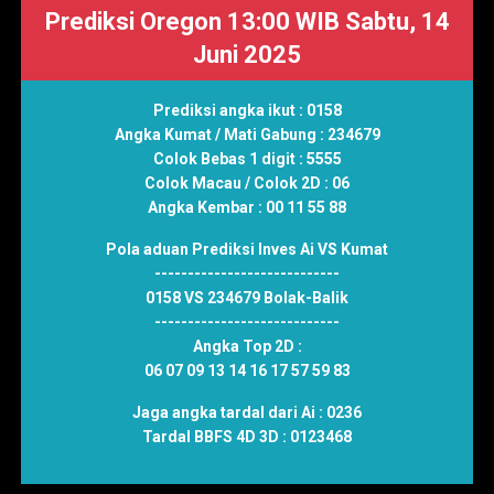
Prediksi Oregon 13:00 WIB Sabtu, 14
Juni 2025
Prediksi angka ikut :
0158
Angka Kumat / Mati Gabung :
234679
Colok Bebas 1 digit :
5555
Colok Macau / Colok 2D :
06
Angka Kembar :
00 11 55 88
Pola aduan Prediksi Inves Ai VS Kumat
----------------------------
0158
VS
234679 Bolak-Balik
----------------------------
Angka Top 2D :
06 07 09 13 14 16 17 57 59 83
Jaga angka tardal dari Ai :
0236
Tardal BBFS 4D 3D :
0123468