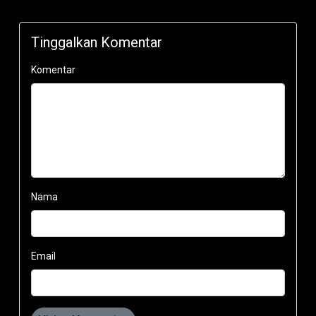
Tinggalkan Komentar
Komentar
Nama
Email