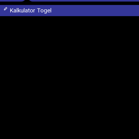
Kalkulator Togel