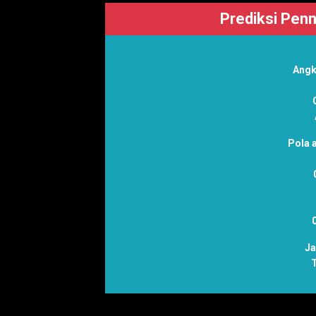
Prediksi Penn
Angk
Pola 
Ja
T