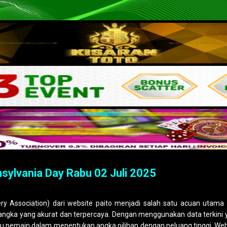
nsylvania Day Rabu 02 Juli 2025
ry Association) dari website paito menjadi salah satu acuan utama 
angka yang akurat dan terpercaya. Dengan menggunakan data terkini 
ntu pemain dalam menentukan angka pilihan dengan peluang tinggi. We