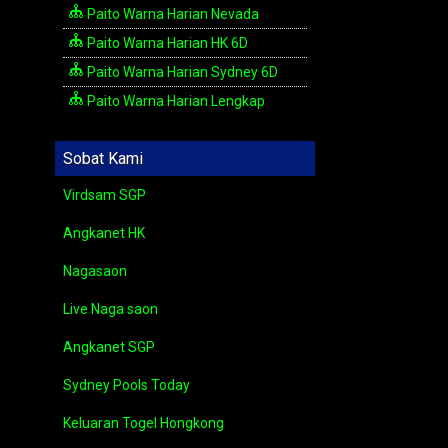
Paito Warna Harian Nevada
Paito Warna Harian HK 6D
Paito Warna Harian Sydney 6D
Paito Warna Harian Lengkap
Sobat Kami
Virdsam SGP
Angkanet HK
Nagasaon
Live Naga saon
Angkanet SGP
Sydney Pools Today
Keluaran Togel Hongkong