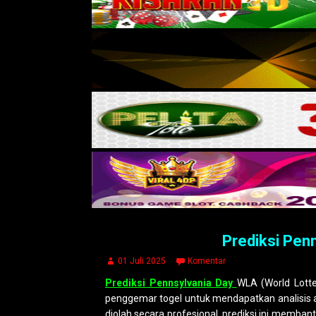
Prediksi Pen
01 Juli 2025
Komentar
Prediksi Pennsylvania Day
WLA (World Lotte
penggemar togel untuk mendapatkan analisis 
diolah secara profesional, prediksi ini memba