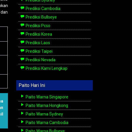
pkan
Prediksi Cambodia
 dan
Prediksi Bullseye
Prediksi Pcso
Prediksi Korea
Prediksi Laos
Prediksi Taipei
Prediksi Nevada
Prediksi Kami Lengkap
Paito Hari Ini
Paito Warna Singapore
sa
Paito Warna Hongkong
an
il
Paito Warna Sydney
Paito Warna Cambodia
Paito Warna Bullseye