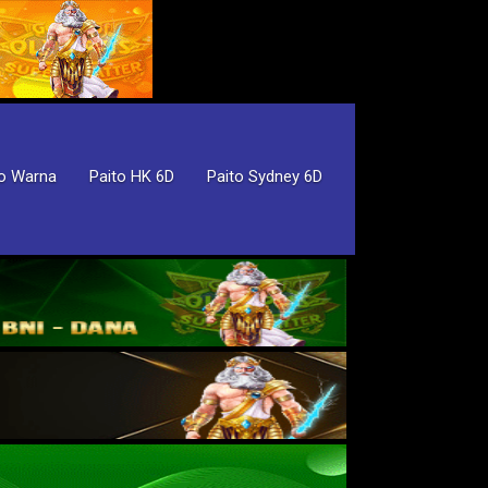
to Warna
Paito HK 6D
Paito Sydney 6D