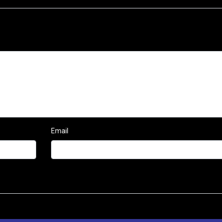
Email