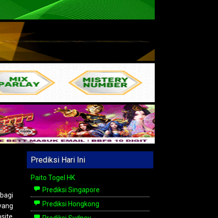
Prediksi Hari Ini
Paito Togel HK
Prediksi Singapore
bagi
Prediksi Hongkong
yang
bsite
Prediksi Sydney