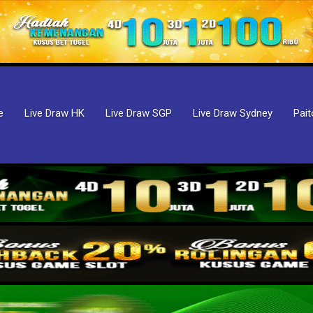
e
Live Draw HK
Live Draw SGP
Live Draw Sydney
Pai