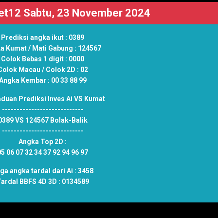
pet12 Sabtu, 23 November 2024
Prediksi angka ikut :
0389
a Kumat / Mati Gabung :
124567
Colok Bebas 1 digit :
0000
Colok Macau / Colok 2D :
02
Angka Kembar :
00 33 88 99
aduan Prediksi Inves Ai VS Kumat
----------------------------
0389
VS
124567 Bolak-Balik
----------------------------
Angka Top 2D :
05 06 07 32 34 37 92 94 96 97
ga angka tardal dari Ai :
3458
ardal BBFS 4D 3D :
0134589