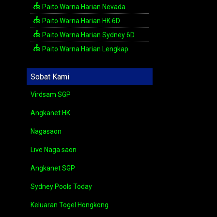
Paito Warna Harian Nevada
Paito Warna Harian HK 6D
Paito Warna Harian Sydney 6D
Paito Warna Harian Lengkap
Sobat Kami
Virdsam SGP
Angkanet HK
Nagasaon
Live Naga saon
Angkanet SGP
Sydney Pools Today
Keluaran Togel Hongkong