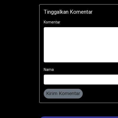
Tinggalkan Komentar
Komentar
Nama
Kirim Komentar