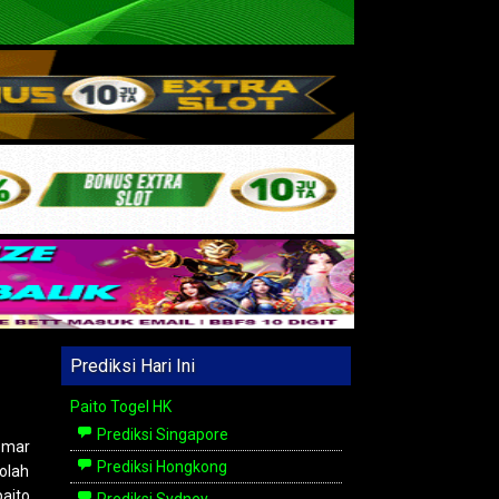
Prediksi Hari Ini
Paito Togel HK
Prediksi Singapore
emar
Prediksi Hongkong
olah
aito
Prediksi Sydney