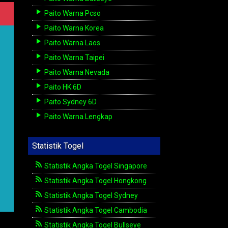
Paito Warna Pcso
Paito Warna Korea
Paito Warna Laos
Paito Warna Taipei
Paito Warna Nevada
Paito HK 6D
Paito Sydney 6D
Paito Warna Lengkap
Statistik Togel
Statistik Angka Togel Singapore
Statistik Angka Togel Hongkong
Statistik Angka Togel Sydney
Statistik Angka Togel Cambodia
Statistik Angka Togel Bullseye