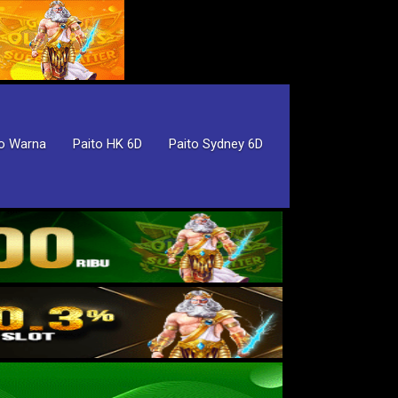
to Warna
Paito HK 6D
Paito Sydney 6D