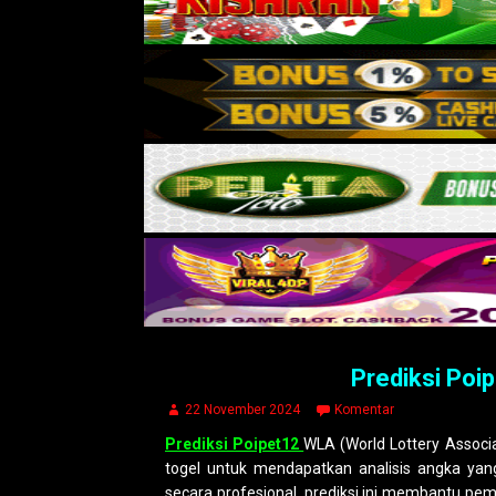
Prediksi Po
22 November 2024
Komentar
Prediksi Poipet12
WLA (World Lottery Associ
togel untuk mendapatkan analisis angka yan
secara profesional, prediksi ini membantu pe