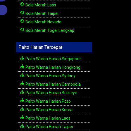
Bola Merah Laos
Bola Merah Taipei
Bola Merah Nevada
Bola Merah Togel Lengkap
Paito Harian Tercepat
Paito Warna Harian Singapore
Paito Warna Harian Hongkong
Paito Warna Harian Sydney
Paito Warna Harian Cambodia
Paito Warna Harian Bullseye
Paito Warna Harian Pcso
Paito Warna Harian Korea
Paito Warna Harian Laos
Paito Warna Harian Taipei