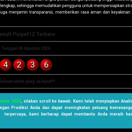
lengkap, sehingga memudahkan pengguna untuk mempersiapkan stra
A juga menjamin transparansi, memberikan rasa aman dan keyakinan 
esult Poipet12 Terbaru
Tanggal 06 Agustus 2026
4
2
3
6
elamat untuk yang Jackpot!!!
ember 2024
, silakan scroll ke bawah. Kami telah menyiapkan Anali
ngan Prediksi Anda dan dapat meningkatan peluang kemenang
n terpercaya, kami berharap dapat membantu Anda meraih has