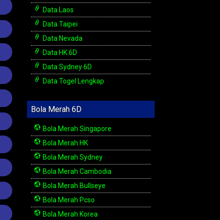
Data Laos
Data Taipei
Data Nevada
Data HK 6D
Data Sydney 6D
Data Togel Lengkap
Bola Merah 6D
Bola Merah Singapore
Bola Merah HK
Bola Merah Sydney
Bola Merah Cambodia
Bola Merah Bullseye
Bola Merah Pcso
Bola Merah Korea