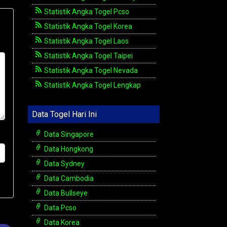
Statistik Angka Togel Pcso
Statistik Angka Togel Korea
Statistik Angka Togel Laos
Statistik Angka Togel Taipei
Statistik Angka Togel Nevada
Statistik Angka Togel Lengkap
Data Togel Hari Ini
Data Singapore
Data Hongkong
Data Sydney
Data Cambodia
Data Bullseye
Data Pcso
Data Korea