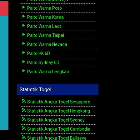
Paito Warna Pcso
Paito Warna Korea
Paito Warna Laos
Paito Warna Taipei
Paito Warna Nevada
Paito HK 6D
Paito Sydney 6D
Paito Warna Lengkap
Statistik Togel
Statistik Angka Togel Singapore
Statistik Angka Togel Hongkong
Statistik Angka Togel Sydney
Statistik Angka Togel Cambodia
Statistik Angka Togel Bullseye