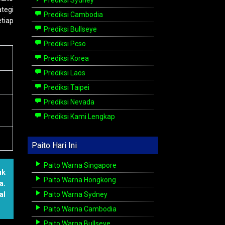
tegi
Prediksi Cambodia
tiap
Prediksi Bullseye
Prediksi Pcso
Prediksi Korea
Prediksi Laos
Prediksi Taipei
Prediksi Nevada
Prediksi Kami Lengkap
Paito Hari Ini
Paito Warna Singapore
uk
Paito Warna Hongkong
a.
al
Paito Warna Sydney
Paito Warna Cambodia
Paito Warna Bullseye