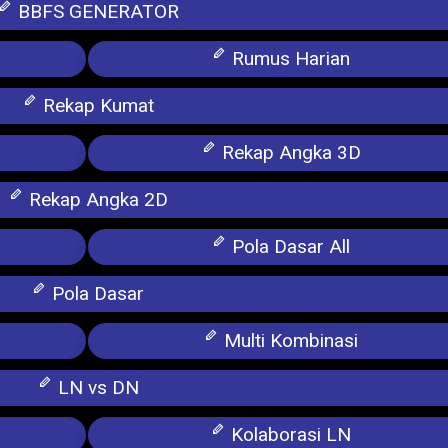
BBFS GENERATOR
Rumus Harian
Rekap Kumat
Rekap Angka 3D
Rekap Angka 2D
Pola Dasar All
Pola Dasar
Multi Kombinasi
LN vs DN
Kolaborasi LN