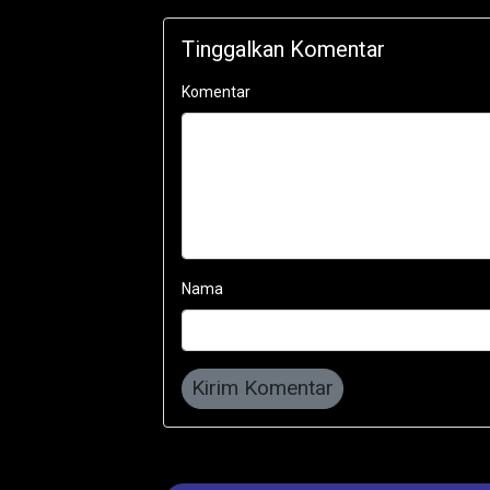
Tinggalkan Komentar
Komentar
Nama
Kirim Komentar