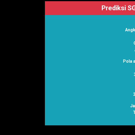
Prediksi S
Angk
Pola 
Ja
T