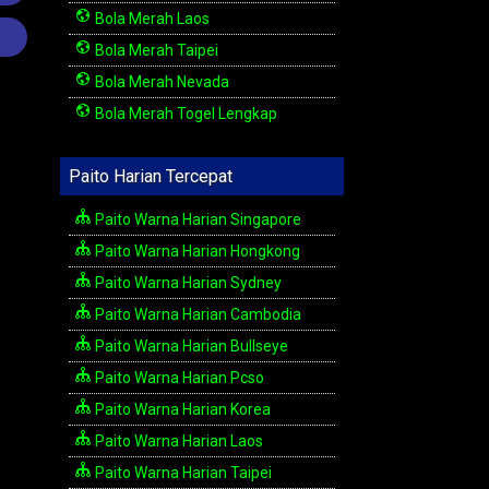
Bola Merah Laos
Bola Merah Taipei
Bola Merah Nevada
Bola Merah Togel Lengkap
Paito Harian Tercepat
Paito Warna Harian Singapore
Paito Warna Harian Hongkong
Paito Warna Harian Sydney
Paito Warna Harian Cambodia
Paito Warna Harian Bullseye
Paito Warna Harian Pcso
Paito Warna Harian Korea
Paito Warna Harian Laos
Paito Warna Harian Taipei