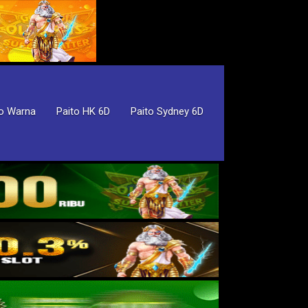
to Warna
Paito HK 6D
Paito Sydney 6D