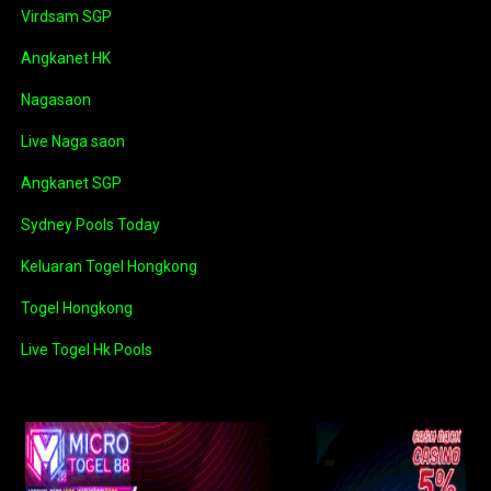
Virdsam SGP
Angkanet HK
Nagasaon
Live Naga saon
Angkanet SGP
Sydney Pools Today
Keluaran Togel Hongkong
Togel Hongkong
Live Togel Hk Pools