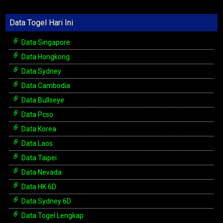
Data Togel Hari Ini
Data Singapore
Data Hongkong
Data Sydney
Data Cambodia
Data Bullseye
Data Pcso
Data Korea
Data Laos
Data Taipei
Data Nevada
Data HK 6D
Data Sydney 6D
Data Togel Lengkap