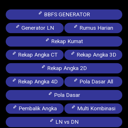
BBFS GENERATOR
Generator LN
Rumus Harian
Rekap Kumat
Rekap Angka CT
Rekap Angka 3D
Rekap Angka 2D
Rekap Angka 4D
Pola Dasar All
Pola Dasar
Pembalik Angka
Multi Kombinasi
LN vs DN