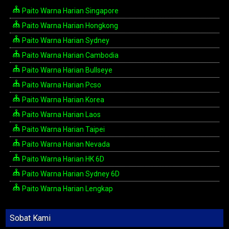
Paito Warna Harian Singapore
Paito Warna Harian Hongkong
Paito Warna Harian Sydney
Paito Warna Harian Cambodia
Paito Warna Harian Bullseye
Paito Warna Harian Pcso
Paito Warna Harian Korea
Paito Warna Harian Laos
Paito Warna Harian Taipei
Paito Warna Harian Nevada
Paito Warna Harian HK 6D
Paito Warna Harian Sydney 6D
Paito Warna Harian Lengkap
Sobat Kami