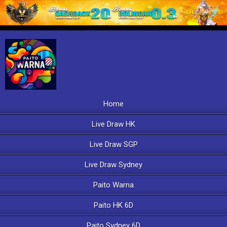
Home
Live Draw HK
Live Draw SGP
Live Draw Sydney
Paito Warna
Paito HK 6D
Paito Sydney 6D