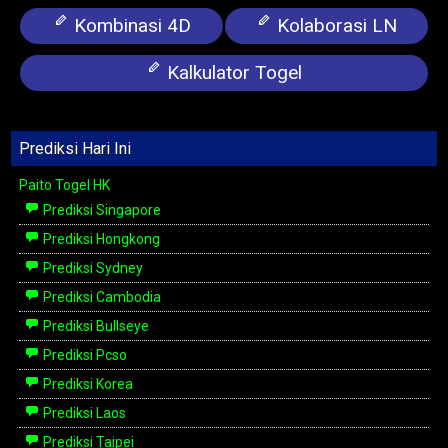
Kombinasi 4D
Kolaborasi LN
Kalkulator Togel
Prediksi Hari Ini
Paito Togel HK
Prediksi Singapore
Prediksi Hongkong
Prediksi Sydney
Prediksi Cambodia
Prediksi Bullseye
Prediksi Pcso
Prediksi Korea
Prediksi Laos
Prediksi Taipei