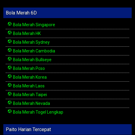
Bola Merah 6D
Bola Merah Singapore
Bola Merah HK
Bola Merah Sydney
Bola Merah Cambodia
Bola Merah Bullseye
Bola Merah Pcso
Bola Merah Korea
Bola Merah Laos
Bola Merah Taipei
Bola Merah Nevada
Bola Merah Togel Lengkap
Paito Harian Tercepat