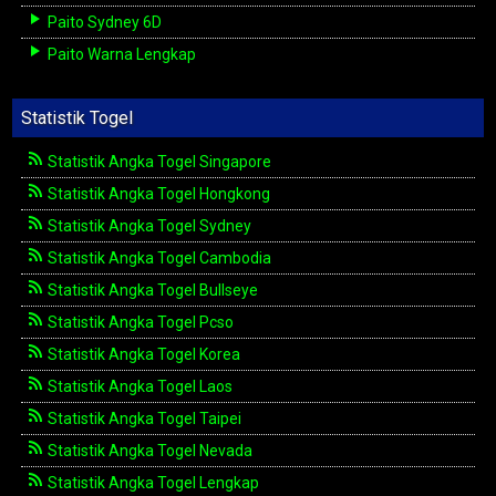
Paito Sydney 6D
Paito Warna Lengkap
Statistik Togel
Statistik Angka Togel Singapore
Statistik Angka Togel Hongkong
Statistik Angka Togel Sydney
Statistik Angka Togel Cambodia
Statistik Angka Togel Bullseye
Statistik Angka Togel Pcso
Statistik Angka Togel Korea
Statistik Angka Togel Laos
Statistik Angka Togel Taipei
Statistik Angka Togel Nevada
Statistik Angka Togel Lengkap