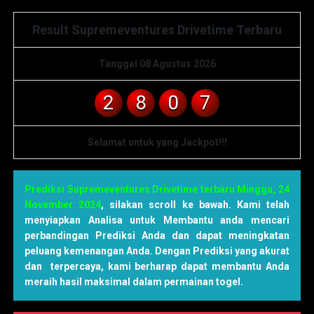
Result Supremeventures Drivetime Terbaru
Tanggal 08 Agustus 2026
2
8
0
7
Selamat untuk yang Jackpot!!!
Prediksi Supremeventures Drivetime terbaru Minggu, 24
November 2024
, silakan scroll ke bawah. Kami telah
menyiapkan Analisa untuk Membantu anda mencari
perbandingan Prediksi Anda dan dapat meningkatan
peluang kemenangan Anda. Dengan Prediksi yang akurat
dan terpercaya, kami berharap dapat membantu Anda
meraih hasil maksimal dalam permainan togel.