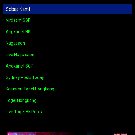
Sobat Kami
Virdsam SGP
Angkanet HK
Nagasaon
Live Naga saon
Angkanet SGP
Sydney Pools Today
Keluaran Togel Hongkong
Togel Hongkong
Live Togel Hk Pools