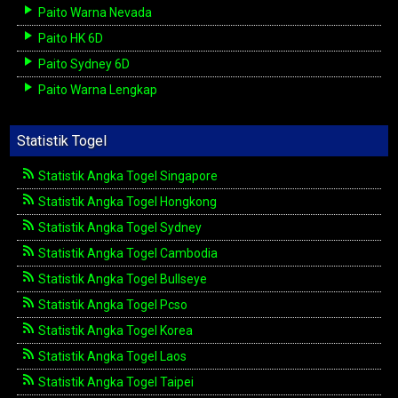
Paito Warna Nevada
Paito HK 6D
Paito Sydney 6D
Paito Warna Lengkap
Statistik Togel
Statistik Angka Togel Singapore
Statistik Angka Togel Hongkong
Statistik Angka Togel Sydney
Statistik Angka Togel Cambodia
Statistik Angka Togel Bullseye
Statistik Angka Togel Pcso
Statistik Angka Togel Korea
Statistik Angka Togel Laos
Statistik Angka Togel Taipei