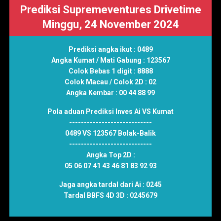
Prediksi Supremeventures Drivetime
Minggu, 24 November 2024
Prediksi angka ikut :
0489
Angka Kumat / Mati Gabung :
123567
Colok Bebas 1 digit :
8888
Colok Macau / Colok 2D :
02
Angka Kembar :
00 44 88 99
Pola aduan Prediksi Inves Ai VS Kumat
----------------------------
0489
VS
123567 Bolak-Balik
----------------------------
Angka Top 2D :
05 06 07 41 43 46 81 83 92 93
Jaga angka tardal dari Ai :
0245
Tardal BBFS 4D 3D :
0245679