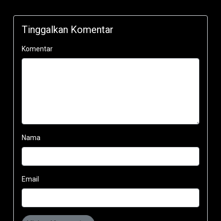
Tinggalkan Komentar
Komentar
Nama
Email