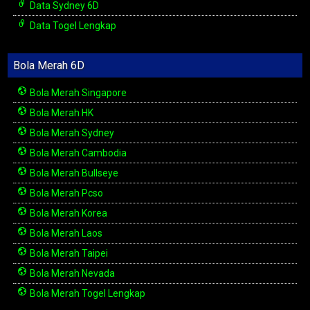
Data Sydney 6D
Data Togel Lengkap
Bola Merah 6D
Bola Merah Singapore
Bola Merah HK
Bola Merah Sydney
Bola Merah Cambodia
Bola Merah Bullseye
Bola Merah Pcso
Bola Merah Korea
Bola Merah Laos
Bola Merah Taipei
Bola Merah Nevada
Bola Merah Togel Lengkap