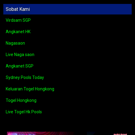
Sobat Kami
Virdsam SGP
Angkanet HK
Nagasaon
Live Naga saon
Angkanet SGP
Sydney Pools Today
Keluaran Togel Hongkong
Togel Hongkong
Live Togel Hk Pools