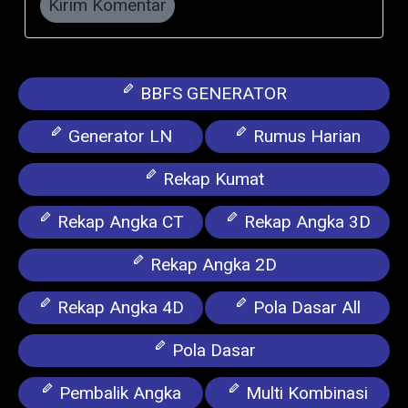
Kirim Komentar
BBFS GENERATOR
Generator LN
Rumus Harian
Rekap Kumat
Rekap Angka CT
Rekap Angka 3D
Rekap Angka 2D
Rekap Angka 4D
Pola Dasar All
Pola Dasar
Pembalik Angka
Multi Kombinasi