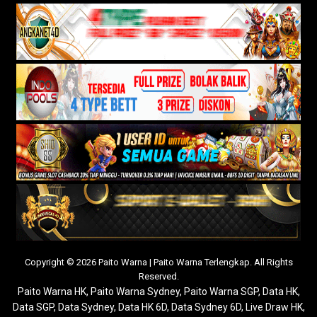
Copyright © 2026 Paito Warna | Paito Warna Terlengkap. All Rights
Reserved.
Paito Warna HK
,
Paito Warna Sydney
,
Paito Warna SGP
,
Data HK
,
Data SGP
,
Data Sydney
,
Data HK 6D
,
Data Sydney 6D
,
Live Draw HK
,