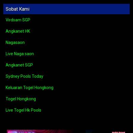
Sobat Kami
Virdsam SGP
Angkanet HK
Nagasaon
Live Naga saon
Angkanet SGP
Sydney Pools Today
Keluaran Togel Hongkong
Togel Hongkong
Live Togel Hk Pools