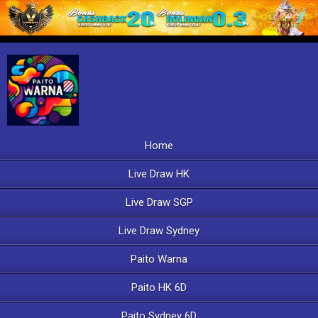
Home
Live Draw HK
Live Draw SGP
Live Draw Sydney
Paito Warna
Paito HK 6D
Paito Sydney 6D