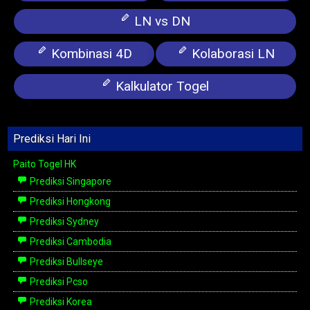
LN vs DN
Kombinasi 4D
Kolaborasi LN
Kalkulator Togel
Prediksi Hari Ini
Paito Togel HK
Prediksi Singapore
Prediksi Hongkong
Prediksi Sydney
Prediksi Cambodia
Prediksi Bullseye
Prediksi Pcso
Prediksi Korea