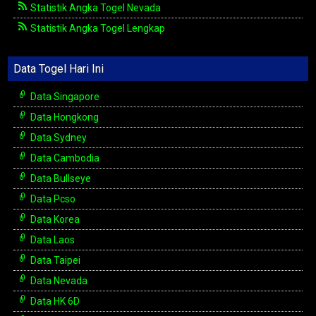
Statistik Angka Togel Nevada
Statistik Angka Togel Lengkap
Data Togel Hari Ini
Data Singapore
Data Hongkong
Data Sydney
Data Cambodia
Data Bullseye
Data Pcso
Data Korea
Data Laos
Data Taipei
Data Nevada
Data HK 6D