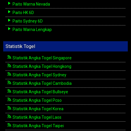
Paito Warna Nevada
Paito HK 6D
Paito Sydney 6D
Paito Warna Lengkap
Statistik Togel
Statistik Angka Togel Singapore
Statistik Angka Togel Hongkong
Statistik Angka Togel Sydney
Statistik Angka Togel Cambodia
Statistik Angka Togel Bullseye
Statistik Angka Togel Pcso
Statistik Angka Togel Korea
Statistik Angka Togel Laos
Statistik Angka Togel Taipei