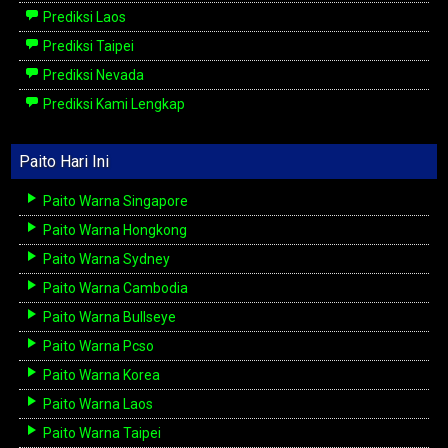
Prediksi Laos
Prediksi Taipei
Prediksi Nevada
Prediksi Kami Lengkap
Paito Hari Ini
Paito Warna Singapore
Paito Warna Hongkong
Paito Warna Sydney
Paito Warna Cambodia
Paito Warna Bullseye
Paito Warna Pcso
Paito Warna Korea
Paito Warna Laos
Paito Warna Taipei