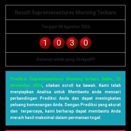
Result Supremeventures Morning Terbaru
Tanggal 08 Agustus 2026
1
0
3
0
Selamat untuk yang Jackpot!!!
Prediksi Supremeventures Morning terbaru Sabtu, 23
November 2024
, silakan scroll ke bawah. Kami telah
menyiapkan Analisa untuk Membantu anda mencari
perbandingan Prediksi Anda dan dapat meningkatan
peluang kemenangan Anda. Dengan Prediksi yang akurat
dan terpercaya, kami berharap dapat membantu Anda
meraih hasil maksimal dalam permainan togel.