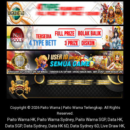
Copyright © 2026 Paito Warna | Paito Warna Terlengkap. All Rights
Reserved.
Paito Warna HK
,
Paito Warna Sydney
,
Paito Warna SGP
,
Data HK
,
Data SGP
,
Data Sydney
,
Data HK 6D
,
Data Sydney 6D
,
Live Draw HK
,