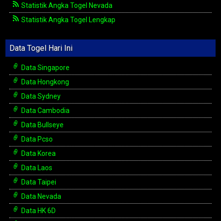
Statistik Angka Togel Nevada
Statistik Angka Togel Lengkap
Data Togel Hari Ini
Data Singapore
Data Hongkong
Data Sydney
Data Cambodia
Data Bullseye
Data Pcso
Data Korea
Data Laos
Data Taipei
Data Nevada
Data HK 6D