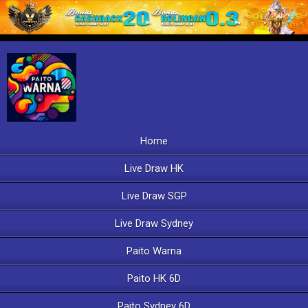
Home
Live Draw HK
Live Draw SGP
Live Draw Sydney
Paito Warna
Paito HK 6D
Paito Sydney 6D