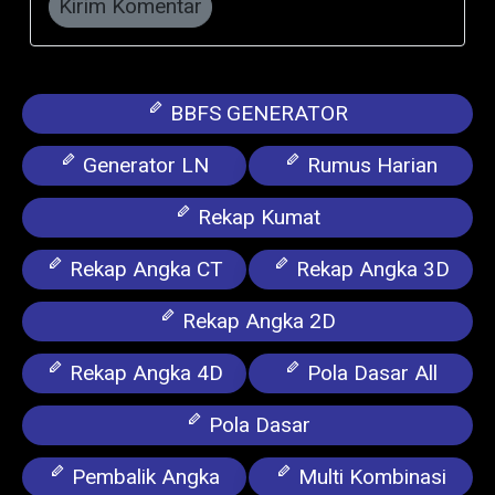
Kirim Komentar
BBFS GENERATOR
Generator LN
Rumus Harian
Rekap Kumat
Rekap Angka CT
Rekap Angka 3D
Rekap Angka 2D
Rekap Angka 4D
Pola Dasar All
Pola Dasar
Pembalik Angka
Multi Kombinasi