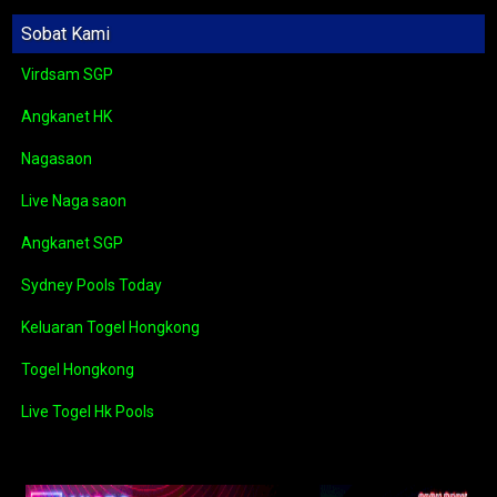
Sobat Kami
Virdsam SGP
Angkanet HK
Nagasaon
Live Naga saon
Angkanet SGP
Sydney Pools Today
Keluaran Togel Hongkong
Togel Hongkong
Live Togel Hk Pools