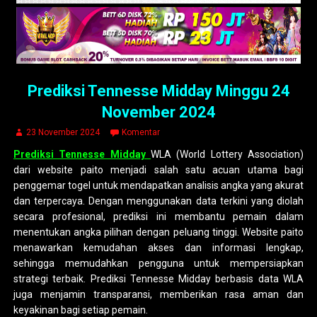
Prediksi Tennesse Midday Minggu 24
November 2024
23 November 2024
Komentar
Prediksi Tennesse Midday
WLA (World Lottery Association)
dari website paito menjadi salah satu acuan utama bagi
penggemar togel untuk mendapatkan analisis angka yang akurat
dan terpercaya. Dengan menggunakan data terkini yang diolah
secara profesional, prediksi ini membantu pemain dalam
menentukan angka pilihan dengan peluang tinggi. Website paito
menawarkan kemudahan akses dan informasi lengkap,
sehingga memudahkan pengguna untuk mempersiapkan
strategi terbaik. Prediksi Tennesse Midday berbasis data WLA
juga menjamin transparansi, memberikan rasa aman dan
keyakinan bagi setiap pemain.