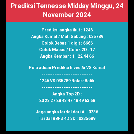
Prediksi Tennesse Midday Minggu, 24
November 2024
Prediksi angka ikut :
1246
Angka Kumat / Mati Gabung :
035789
Colok Bebas 1 digit :
6666
Colok Macau / Colok 2D :
17
Angka Kembar :
11 22 44 66
Pola aduan Prediksi Inves Ai VS Kumat
----------------------------
1246
VS
035789 Bolak-Balik
----------------------------
Angka Top 2D :
20 23 27 28 43 47 48 49 63 68
Jaga angka tardal dari Ai :
0236
Tardal BBFS 4D 3D :
0235689