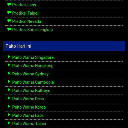
Prediksi Laos
Prediksi Taipei
Prediksi Nevada
Prediksi Kami Lengkap
Paito Hari Ini
Paito Warna Singapore
Paito Warna Hongkong
Paito Warna Sydney
Paito Warna Cambodia
Paito Warna Bullseye
Paito Warna Pcso
Paito Warna Korea
Paito Warna Laos
Paito Warna Taipei