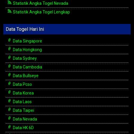
Statistik Angka Togel Nevada
Statistik Angka Togel Lengkap
Data Togel Hari Ini
Data Singapore
Data Hongkong
Data Sydney
Data Cambodia
Data Bullseye
Data Pcso
Data Korea
Data Laos
Data Taipei
Data Nevada
Data HK 6D