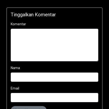
Tinggalkan Komentar
Komentar
Nama
Email