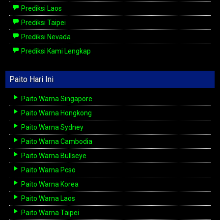
Prediksi Laos
Prediksi Taipei
Prediksi Nevada
Prediksi Kami Lengkap
Paito Hari Ini
Paito Warna Singapore
Paito Warna Hongkong
Paito Warna Sydney
Paito Warna Cambodia
Paito Warna Bullseye
Paito Warna Pcso
Paito Warna Korea
Paito Warna Laos
Paito Warna Taipei