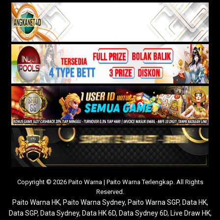
Copyright © 2026 Paito Warna | Paito Warna Terlengkap. All Rights
Reserved.
Paito Warna HK
,
Paito Warna Sydney
,
Paito Warna SGP
,
Data HK
,
Data SGP
,
Data Sydney
,
Data HK 6D
,
Data Sydney 6D
,
Live Draw HK
,