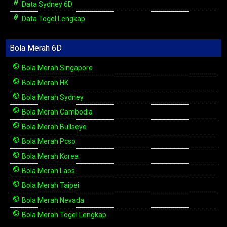
Data Sydney 6D
Data Togel Lengkap
Bola Merah 6D
Bola Merah Singapore
Bola Merah HK
Bola Merah Sydney
Bola Merah Cambodia
Bola Merah Bullseye
Bola Merah Pcso
Bola Merah Korea
Bola Merah Laos
Bola Merah Taipei
Bola Merah Nevada
Bola Merah Togel Lengkap