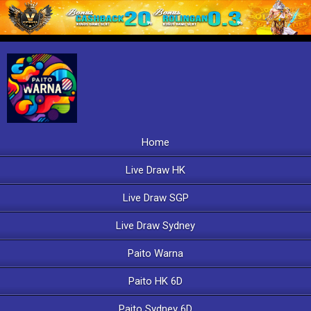
Home
Live Draw HK
Live Draw SGP
Live Draw Sydney
Paito Warna
Paito HK 6D
Paito Sydney 6D