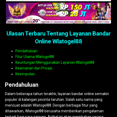
Ulasan Terbaru Tentang Layanan Bandar
Online Wlatogel88
Pendahuluan
Fitur Utama Wlatogel88
Keuntungan Menggunakan Layanan Wlatogel88
Keamanan dan Privasi
Kesimpulan
Pendahuluan
Dalam beberapa tahun terakhir, layanan bandar online semakin
populer di kalangan pecinta taruhan. Salah satu nama yang
mencuat adalah Wlatogel88. Dengan berbagai fitur yang
ditawarkan, Wlatogel88 berusaha memberikan pengalaman
terbaik bagi para pemain. Artikel ini akan membahas secara