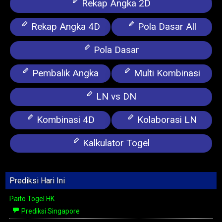
Rekap Angka 2D
Rekap Angka 4D
Pola Dasar All
Pola Dasar
Pembalik Angka
Multi Kombinasi
LN vs DN
Kombinasi 4D
Kolaborasi LN
Kalkulator Togel
Prediksi Hari Ini
Paito Togel HK
Prediksi Singapore