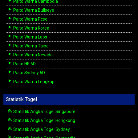
Paito Warna Cambodia
Paito Warna Bullseye
Paito Warna Pcso
Paito Warna Korea
Paito Warna Laos
Paito Warna Taipei
Paito Warna Nevada
Paito HK 6D
Paito Sydney 6D
Paito Warna Lengkap
Statistik Togel
Statistik Angka Togel Singapore
Statistik Angka Togel Hongkong
Statistik Angka Togel Sydney