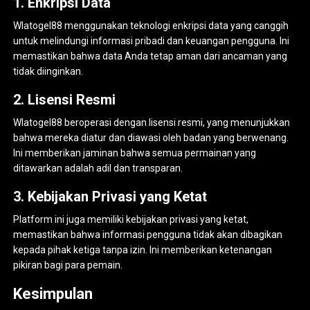
1. Enkripsi Data
Wlatogel88 menggunakan teknologi enkripsi data yang canggih
untuk melindungi informasi pribadi dan keuangan pengguna. Ini
memastikan bahwa data Anda tetap aman dari ancaman yang
tidak diinginkan.
2. Lisensi Resmi
Wlatogel88 beroperasi dengan lisensi resmi, yang menunjukkan
bahwa mereka diatur dan diawasi oleh badan yang berwenang.
Ini memberikan jaminan bahwa semua permainan yang
ditawarkan adalah adil dan transparan.
3. Kebijakan Privasi yang Ketat
Platform ini juga memiliki kebijakan privasi yang ketat,
memastikan bahwa informasi pengguna tidak akan dibagikan
kepada pihak ketiga tanpa izin. Ini memberikan ketenangan
pikiran bagi para pemain.
Kesimpulan