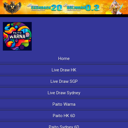
Home
Live Draw HK
Live Draw SGP
Live Draw Sydney
Paito Warna
Paito HK 6D
Paito Sydney 6D