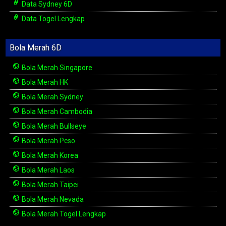
Data Sydney 6D
Data Togel Lengkap
Bola Merah 6D
Bola Merah Singapore
Bola Merah HK
Bola Merah Sydney
Bola Merah Cambodia
Bola Merah Bullseye
Bola Merah Pcso
Bola Merah Korea
Bola Merah Laos
Bola Merah Taipei
Bola Merah Nevada
Bola Merah Togel Lengkap