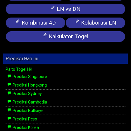
LN vs DN
Kombinasi 4D
Kolaborasi LN
Kalkulator Togel
Prediksi Hari Ini
Paito Togel HK
Prediksi Singapore
Prediksi Hongkong
Prediksi Sydney
Prediksi Cambodia
Prediksi Bullseye
Prediksi Pcso
Prediksi Korea