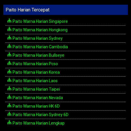
Paito Harian Tercepat
Paito Warna Harian Singapore
Paito Warna Harian Hongkong
Paito Warna Harian Sydney
Paito Warna Harian Cambodia
Paito Warna Harian Bullseye
Paito Warna Harian Pcso
Paito Warna Harian Korea
Paito Warna Harian Laos
Paito Warna Harian Taipei
Paito Warna Harian Nevada
Paito Warna Harian HK 6D
Paito Warna Harian Sydney 6D
Paito Warna Harian Lengkap