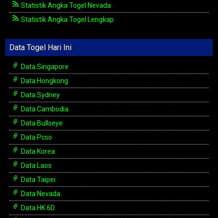
Statistik Angka Togel Nevada
Statistik Angka Togel Lengkap
Data Togel Hari Ini
Data Singapore
Data Hongkong
Data Sydney
Data Cambodia
Data Bullseye
Data Pcso
Data Korea
Data Laos
Data Taipei
Data Nevada
Data HK 6D