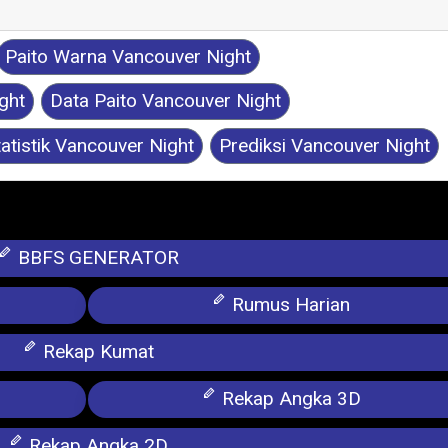
Paito Warna Vancouver Night
ght
Data Paito Vancouver Night
tatistik Vancouver Night
Prediksi Vancouver Night
BBFS GENERATOR
Rumus Harian
Rekap Kumat
Rekap Angka 3D
Rekap Angka 2D