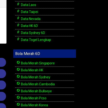
Data Laos
Data Taipei
Data Nevada
Data HK 6D
Data Sydney 6D
Data Togel Lengkap
Bola Merah 6D
Bola Merah Singapore
Bola Merah HK
Bola Merah Sydney
Bola Merah Cambodia
Bola Merah Bullseye
Bola Merah Pcso
Bola Merah Korea