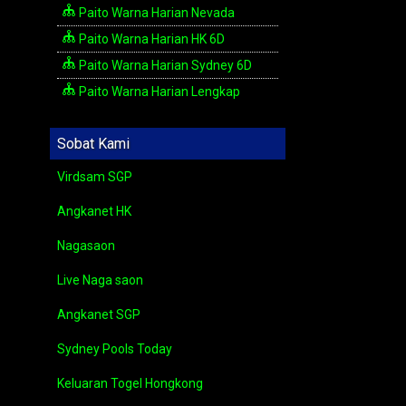
Paito Warna Harian Nevada
Paito Warna Harian HK 6D
Paito Warna Harian Sydney 6D
Paito Warna Harian Lengkap
Sobat Kami
Virdsam SGP
Angkanet HK
Nagasaon
Live Naga saon
Angkanet SGP
Sydney Pools Today
Keluaran Togel Hongkong