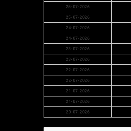
25-07-2026
25-07-2026
24-07-2026
24-07-2026
23-07-2026
23-07-2026
22-07-2026
22-07-2026
21-07-2026
21-07-2026
20-07-2026