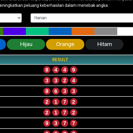
 meningkatkan peluang keberhasilan dalam menebak angka. :
Hijau
Orange
Hitam
RESULT
8
4
4
9
3
3
2
4
8
6
3
3
2
1
7
2
2
1
7
2
9
3
7
7