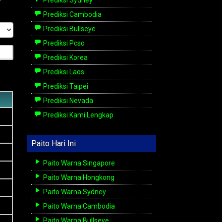
Prediksi Cambodia
Prediksi Bullseye
Prediksi Pcso
Prediksi Korea
Prediksi Laos
Prediksi Taipei
Prediksi Nevada
Prediksi Kami Lengkap
Paito Hari Ini
Paito Warna Singapore
Paito Warna Hongkong
Paito Warna Sydney
Paito Warna Cambodia
Paito Warna Bullseye