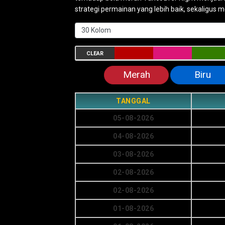
strategi permainan yang lebih baik, sekaligus
CLEAR
Merah
Biru
TANGGAL
05-08-2026
04-08-2026
03-08-2026
02-08-2026
02-08-2026
01-08-2026