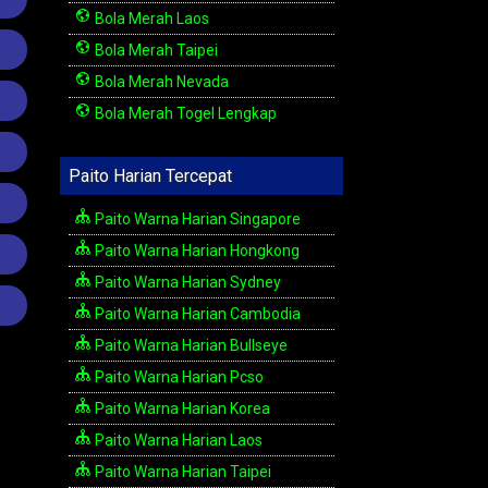
Bola Merah Laos
Bola Merah Taipei
Bola Merah Nevada
Bola Merah Togel Lengkap
Paito Harian Tercepat
Paito Warna Harian Singapore
Paito Warna Harian Hongkong
Paito Warna Harian Sydney
Paito Warna Harian Cambodia
Paito Warna Harian Bullseye
Paito Warna Harian Pcso
Paito Warna Harian Korea
Paito Warna Harian Laos
Paito Warna Harian Taipei