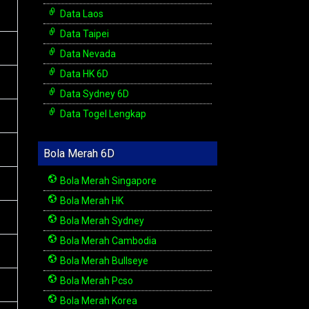
Data Laos
Data Taipei
Data Nevada
Data HK 6D
Data Sydney 6D
Data Togel Lengkap
Bola Merah 6D
Bola Merah Singapore
Bola Merah HK
Bola Merah Sydney
Bola Merah Cambodia
Bola Merah Bullseye
Bola Merah Pcso
Bola Merah Korea