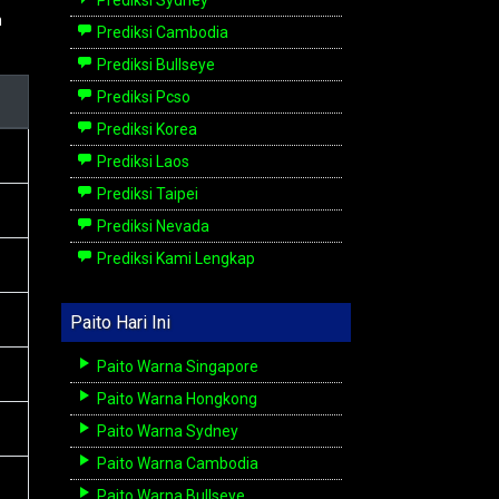
n
Prediksi Cambodia
Prediksi Bullseye
Prediksi Pcso
Prediksi Korea
Prediksi Laos
Prediksi Taipei
Prediksi Nevada
Prediksi Kami Lengkap
Paito Hari Ini
Paito Warna Singapore
Paito Warna Hongkong
Paito Warna Sydney
Paito Warna Cambodia
Paito Warna Bullseye