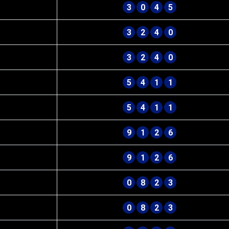
3
0
4
5
3
2
4
0
3
2
4
0
5
4
1
1
5
4
1
1
9
1
2
6
9
1
2
6
0
8
2
3
0
8
2
3