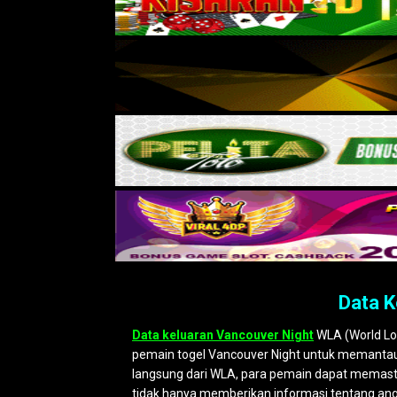
Data K
Data keluaran Vancouver Night
WLA (World Lot
pemain togel Vancouver Night untuk memantau 
langsung dari WLA, para pemain dapat memastik
tidak hanya memberikan informasi tentang ang