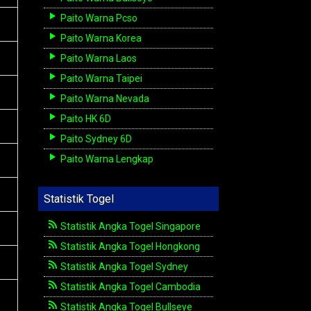
Paito Warna Pcso
Paito Warna Korea
Paito Warna Laos
Paito Warna Taipei
Paito Warna Nevada
Paito HK 6D
Paito Sydney 6D
Paito Warna Lengkap
Statistik Togel
Statistik Angka Togel Singapore
Statistik Angka Togel Hongkong
Statistik Angka Togel Sydney
Statistik Angka Togel Cambodia
Statistik Angka Togel Bullseye