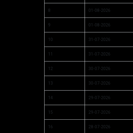
8
01-08-2026
9
01-08-2026
10
31-07-2026
11
31-07-2026
12
30-07-2026
13
30-07-2026
14
29-07-2026
15
29-07-2026
16
28-07-2026