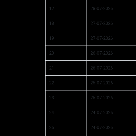
17
28-07-2026
18
27-07-2026
19
27-07-2026
20
26-07-2026
21
26-07-2026
22
25-07-2026
23
25-07-2026
24
24-07-2026
25
24-07-2026