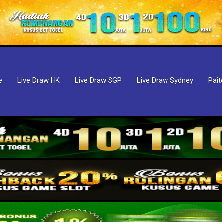
e
Live Draw HK
Live Draw SGP
Live Draw Sydney
Pai