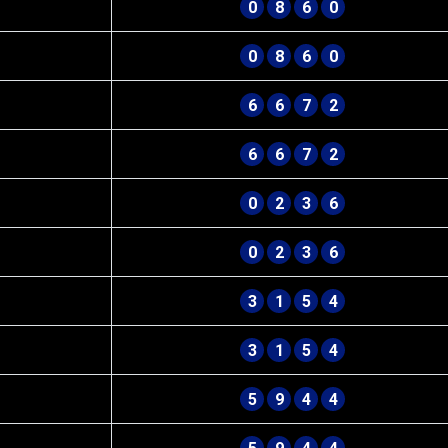
0
8
6
0
0
8
6
0
6
6
7
2
6
6
7
2
0
2
3
6
0
2
3
6
3
1
5
4
3
1
5
4
5
9
4
4